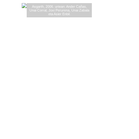
Asgarth, 2006. urtean: Ander Cañas,
Unai Corral, Joxi Perurena, Unai Zabala
eta Asier Enbil.