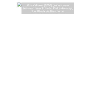
'Grisa' diskoa (2000) grabatu zuen
laukotea: Imanol Ubeda, Karlos Aranzegi,
Joni Ubeda eta Fran Iturbe.