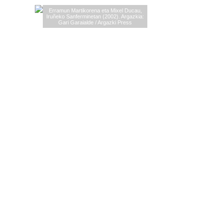
Erramun Martikorena eta Mixel Ducau,
Iruñeko Sanferminetan (2002). Argazkia:
Gari Garaialde / Argazki Press