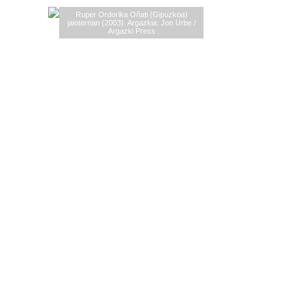
Ruper Ordorika Oñati (Gipuzkoa)
jaioterrian (2003). Argazkia: Jon Urbe /
Argazki Press