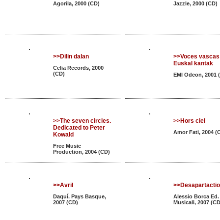
Agorila, 2000 (CD)
Jazzle, 2000 (CD)
>>Dilin dalan
>>Voces vascas 
Euskal kantak
Celia Records, 2000
(CD)
EMI Odeon, 2001 
>>The seven circles.
>>Hors ciel
Dedicated to Peter
Amor Fati, 2004 (
Kowald
Free Music
Production, 2004 (CD)
>>Avril
>>Desapartacti
Daquí. Pays Basque,
Alessio Borca Ed.
2007 (CD)
Musicali, 2007 (CD