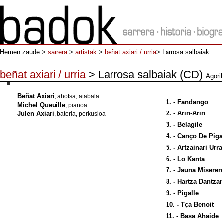
Hemen zaude >
sarrera
>
artistak
>
beñat axiari / urria
> Larrosa salbaiak
beñat axiari / urria
> Larrosa salbaiak (CD)
Agoril
Beñat Axiari
, ahotsa, atabala
1. - Fandango
Michel Queuille
, pianoa
2. - Arin-Arin
Julen Axiari
, bateria, perkusioa
3. - Belagile
4. - Canço De Piga
5. - Artzainari 
6. - Lo Kanta
7. - Jauna Miserer
8. - Hartza Dantz
9. - Pigalle
10. - Tça Benoi
11. - Basa Ahai