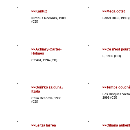
>>Kantuz
>>Mega octet
Nimbus Records, 1989
Label Bleu, 1990 
(CD)
>>Achiary-Carter-
>>Ce n'est pourt
Holmes
L, 1996 (CD)
CCAM, 1994 (CD)
>>Goñi'ko zalduna /
>>Temps couch
Itzala
Les Disques Victo
1998 (CD)
Celia Records, 1998
(CD)
>>Leitza larrea
>>Oihana auhen