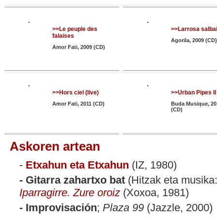
>>Le peuple des
>>Larrosa salba
falaises
Agorila, 2009 (CD)
Amor Fati, 2009 (CD)
>>Hors ciel (live)
>>Urban Pipes II
Amor Fati, 2011 (CD)
Buda Musique, 20
(CD)
Askoren artean
-
Etxahun eta Etxahun
(IZ, 1980)
- Gitarra zahartxo bat
(Hitzak eta musika:
Iparragirre. Zure oroiz
(Xoxoa, 1981)
- Improvisación
;
Plaza 99
(Jazzle, 2000)