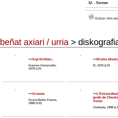
12. - Soroan
Entzun: Arin-ari
beñat axiari / urria
> diskografi
>>Argi tirrintan...
>>Bruma altxat
Gravure Universelle,
IZ, 1979 (LP)
1978 (LP)
>>Arranoa
>>L'Extraordinai
jardin de Charle
Ocora-Radio France,
Trenet
1988 (CD)
Chabada, 1988 (L