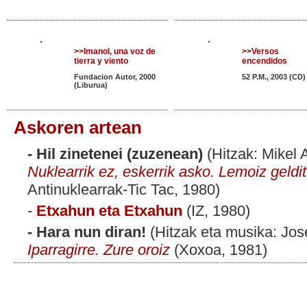
>>Imanol, una voz de
>>Versos
tierra y viento
encendidos
Fundacion Autor, 2000
52 P.M., 2003 (CD)
(Liburua)
Askoren artean
- Hil zinetenei (zuzenean)
(Hitzak: Mikel A
Nuklearrik ez, eskerrik asko. Lemoiz geldit
Antinuklearrak-Tic Tac, 1980)
-
Etxahun eta Etxahun
(IZ, 1980)
- Hara nun diran!
(Hitzak eta musika: Jose
Iparragirre. Zure oroiz
(Xoxoa, 1981)