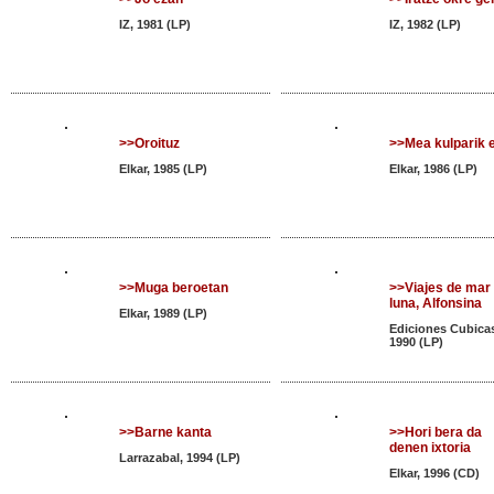
IZ, 1981 (LP)
IZ, 1982 (LP)
>>Oroituz
>>Mea kulparik 
Elkar, 1985 (LP)
Elkar, 1986 (LP)
>>Muga beroetan
>>Viajes de mar
luna, Alfonsina
Elkar, 1989 (LP)
Ediciones Cubica
1990 (LP)
>>Barne kanta
>>Hori bera da
denen ixtoria
Larrazabal, 1994 (LP)
Elkar, 1996 (CD)