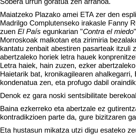
Sobera urrun goratua zen arranoa.
Maiatzeko Plazako amei ETA zer den esplik
Madrilgo Complutenseko irakasle Fanny Rub
zuen
El País
egunkarian "
Contra el miedo
Morroskoak malkotan eta zirimiria bezalak
kantatu zenbait abestiren pasarteak itzuli 
abertzaleko horiek letra hauek konprenitzeko
Letra haiek, hain zuzen, ezker abertzaleko 
Haietarik bat, kronikagilearen ahalkegarri,
kondenatua zen, eta profugo dabil oraindik
Denok ez gara noski sentsibilitate berekoa
Baina ezkerreko eta abertzale ez gutirentz
kontradikzioen parte da, gure bizitzaren ga
Eta hustasun mikatza utzi digu esateko z