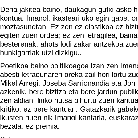
Dena jakitea baino, daukagun gutxi-asko ho
kontua. Imanol, ikasteari uko egin gabe, o
moztasunetan. Ez zen ez elastikoa ez hizt
egiten zuen ordea; ez zen letragilea, baina
besterenak; ahots lodi zakar antzekoa zue
hunkigarriak utzi dizkigu...
Poetikoa baino politikoagoa izan zen Iman
abesti letradunaren oreka zail hori lortu z
Mikel Arregi, Joseba Sarrionandia eta Jon 
azkenik, bere bizitza eta bere jardun publi
zen aldian, liriko hutsa bihurtu zuen kantu
kritiko, ez bere kantuan. Gatazkarik gabe
ikusten nuen nik Imanol kantaria, euskaraz
bezala, ez premia.