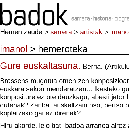
Hemen zaude >
sarrera
>
artistak
>
imano
imanol
> hemeroteka
Gure euskaltasuna.
Berria. (Artiku
Brassens mugatua omen zen konposizioan
euskara sakon menderatzen... Ikasteko guz
konpositore ez ote dauzkagu, abesti jator
dutenak? Zenbat euskaltzain oso, bertso b
koplatzeko gai ez direnak?
Hiru akorde, lelo bat: badoa arranoa airez 