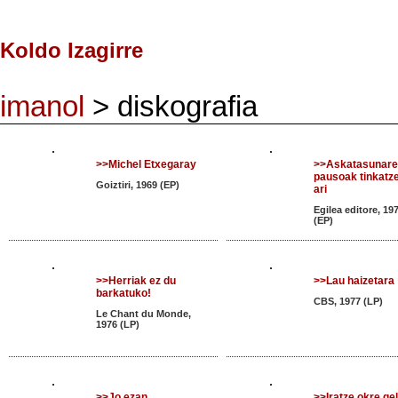
Koldo Izagirre
imanol
> diskografia
>>Michel Etxegaray
>>Askatasunar
pausoak tinkatz
Goiztiri, 1969 (EP)
ari
Egilea editore, 19
(EP)
>>Herriak ez du
>>Lau haizetara
barkatuko!
CBS, 1977 (LP)
Le Chant du Monde,
1976 (LP)
>>Jo ezan
>>Iratze okre ge