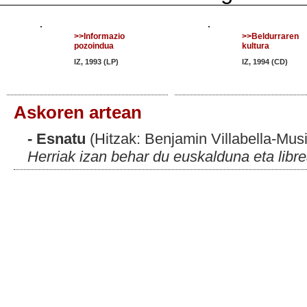
>>Informazio
>>Beldurraren
pozoindua
kultura
IZ, 1993 (LP)
IZ, 1994 (CD)
Askoren artean
- Esnatu
(Hitzak: Benjamin Villabella-Musi
Herriak izan behar du euskalduna eta libr