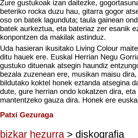
Zure gustukoak izan daitezke, gogortasun
beteriko rocka duzu hau, gitarra gogor ats
oso on batek lagunduta; taula gainean ond
batek aurkeztua, eta bateriaz zer esanik e
konpontzen da makilak astinduz.
Uda hasieran ikusitako Living Colour mait
ditu hauek ere. Euskal Herrian Negu Gorr
gustuko dituenak atsegin haundiz entzung
bezala zuzenean ere, musikan maisu dira, e
bildutako koktel honek eztanda atsegina 
dute, gure herrian ondo kokatzen dira, eta
mantentzeko gauza dira. Honek ere euskal
Patxi Gezuraga
bizkar hezurra
> diskografia