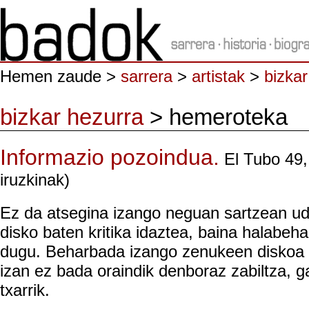
Hemen zaude >
sarrera
>
artistak
>
bizkar
bizkar hezurra
> hemeroteka
Informazio pozoindua.
El Tubo 49,
iruzkinak)
Ez da atsegina izango neguan sartzean ud
disko baten kritika idaztea, baina halabeha
dugu. Beharbada izango zenukeen diskoa e
izan ez bada oraindik denboraz zabiltza, 
txarrik.