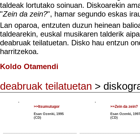
taldeak lortutako soinuan. Diskoarekin ama
"
Zein da zein?
", hamar segundo eskas ira
Lan oparoa, entzuten duzun heinean balio
taldearekin, euskal musikaren talderik aip
deabruak teilatuetan. Disko hau entzun on
harritzekoa.
Koldo Otamendi
deabruak teilatuetan
> diskogra
>>Itsumutugor
>>Zein da zein?
Esan Ozenki, 1995
Esan Ozenki, 199
(CD)
(CD)