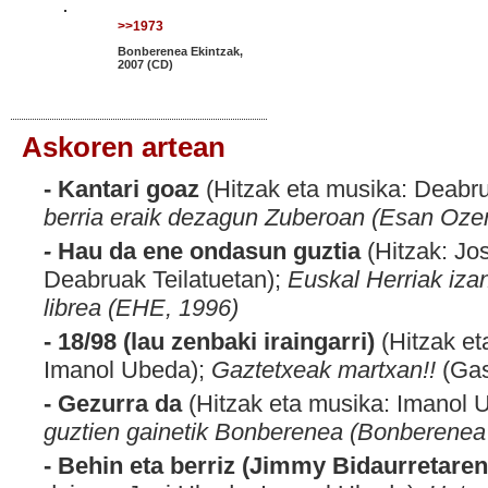
>>1973
Bonberenea Ekintzak,
2007 (CD)
Askoren artean
- Kantari goaz
(Hitzak eta musika: Deabru
berria eraik dezagun Zuberoan (Esan Ozen
-
Hau da ene ondasun guztia
(Hitzak: Jo
Deabruak Teilatuetan);
Euskal Herriak iza
librea (EHE, 1996)
- 18/98 (lau zenbaki iraingarri)
(Hitzak e
Imanol Ubeda);
Gaztetxeak martxan!!
(Gas
- Gezurra da
(Hitzak eta musika: Imanol 
guztien gainetik Bonberenea (Bonberenea
- Behin eta berriz (Jimmy Bidaurretare