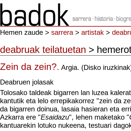
Hemen zaude >
sarrera
>
artistak
>
deabru
deabruak teilatuetan
> hemero
Zein da zein?.
Argia. (Disko iruzkinak
Deabruen jolasak
Tolosako taldeak bigarren lan luzea kalera
kantutik eta lelo errepikakorrez "zein da ze
da bigarren doinua, lasaia hasieran eta er
Azkarra ere "
Esaidazu
", lehen maketako "
kantuarekin lotuko nukeena, testuari dagok