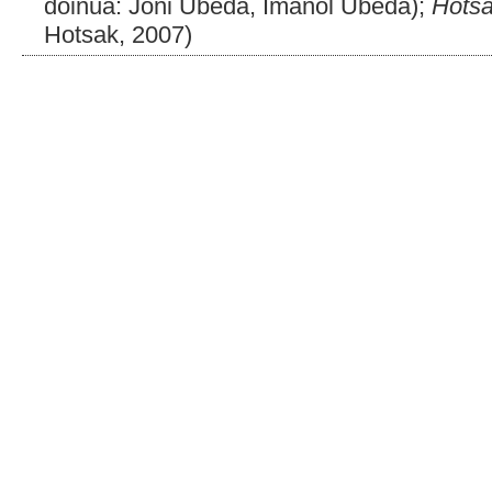
doinua: Joni Ubeda, Imanol Ubeda);
Hots
Hotsak, 2007)