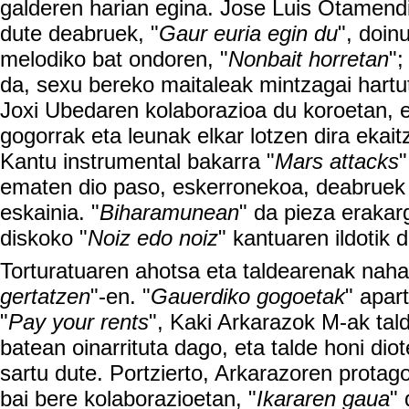
galderen harian egina. Jose Luis Otamendi
dute deabruek, "
Gaur euria egin du
", doin
melodiko bat ondoren, "
Nonbait horretan
";
da, sexu bereko maitaleak mintzagai hartut
Joxi Ubedaren kolaborazioa du koroetan, e
gogorrak eta leunak elkar lotzen dira ekait
Kantu instrumental bakarra "
Mars attacks
"
ematen dio paso, eskerronekoa, deabruek 
eskainia. "
Biharamunean
" da pieza erakar
diskoko "
Noiz edo noiz
" kantuaren ildotik 
Torturatuaren ahotsa eta taldearenak naha
gertatzen
"-en. "
Gauerdiko gogoetak
" apar
"
Pay your rents
", Kaki Arkarazok M-ak tal
batean oinarrituta dago, eta talde honi di
sartu dute. Portzierto, Arkarazoren prota
bai bere kolaborazioetan, "
Ikararen gaua
"