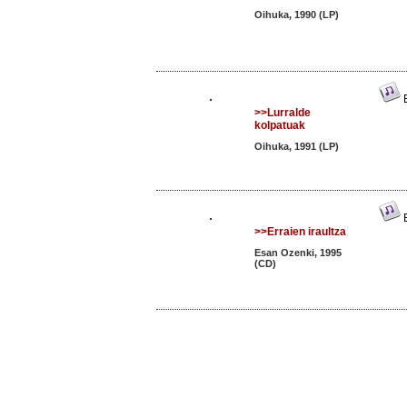
Oihuka, 1990 (LP)
E
>>Lurralde
kolpatuak
Oihuka, 1991 (LP)
E
>>Erraien iraultza
Esan Ozenki, 1995
(CD)