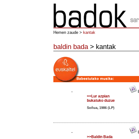
Hemen zaude >
kantak
baldin bada
> kantak
E
>>Lur azpian
bukatuko duzue
Soñua, 1986 (LP)
E
>>Baldin Bada