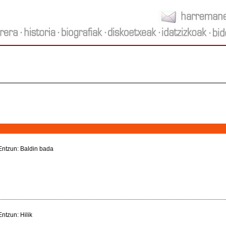
ntzun: Baldin bada
ntzun: Hilik