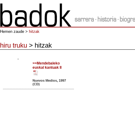
Hemen zaude >
hitzak
hiru truku
> hitzak
>>Mendebaleko
euskal kantuak II
Nuevos Medios, 1997
(CD)