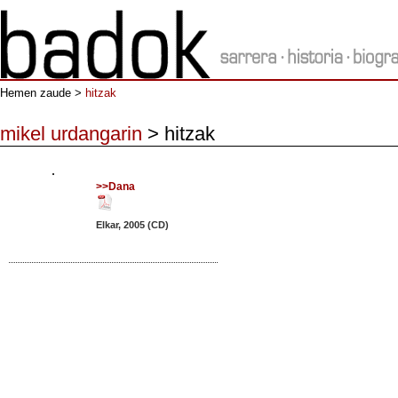
Hemen zaude >
hitzak
mikel urdangarin
> hitzak
>>Dana
Elkar, 2005 (CD)