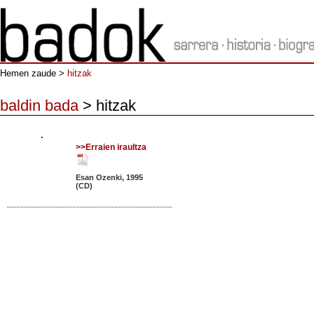
Hemen zaude >
hitzak
baldin bada
> hitzak
>>Erraien iraultza
Esan Ozenki, 1995
(CD)