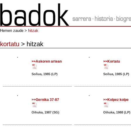
Hemen zaude >
hitzak
kortatu
> hitzak
>>Askoren artean
>>Kortatu
Soñua, 1985 (LP)
Soñua, 1985 (LP)
>>Gernika 37-87
>>Kolpez kolpe
Oihuka, 1987 (SG)
Oihuka, 1988 (LP)