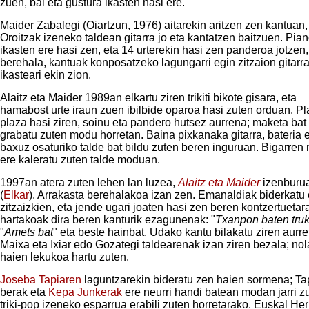
zuen, bai eta gustura ikasten hasi ere.
Maider Zabalegi (Oiartzun, 1976) aitarekin aritzen zen kantuan,
Oroitzak izeneko taldean gitarra jo eta kantatzen baitzuen. Pia
ikasten ere hasi zen, eta 14 urterekin hasi zen panderoa jotzen,
berehala, kantuak konposatzeko lagungarri egin zitzaion gitarra
ikasteari ekin zion.
Alaitz eta Maider 1989an elkartu ziren trikiti bikote gisara, eta
hamabost urte iraun zuen ibilbide oparoa hasi zuten orduan. Pl
plaza hasi ziren, soinu eta pandero hutsez aurrena; maketa bat
grabatu zuten modu horretan. Baina pixkanaka gitarra, bateria 
baxuz osaturiko talde bat bildu zuten beren inguruan. Bigarren
ere kaleratu zuten talde moduan.
1997an atera zuten lehen lan luzea,
Alaitz eta Maider
izenburua
(
Elkar
). Arrakasta berehalakoa izan zen. Emanaldiak biderkatu 
zitzaizkien, eta jende ugari joaten hasi zen beren kontzertuetar
hartakoak dira beren kanturik ezagunenak: "
Txanpon baten tru
"
Amets bat
" eta beste hainbat. Udako kantu bilakatu ziren aurre
Maixa eta Ixiar edo Gozategi taldearenak izan ziren bezala; nol
haien lekukoa hartu zuten.
Joseba Tapiaren
laguntzarekin bideratu zen haien sormena; Ta
berak eta
Kepa Junkerak
ere neurri handi batean modan jarri z
triki-pop izeneko esparrua erabili zuten horretarako. Euskal Herr