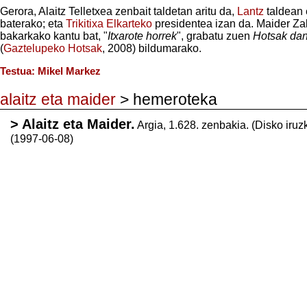
Gerora, Alaitz Telletxea zenbait taldetan aritu da,
Lantz
taldean 
baterako; eta
Trikitixa Elkarteko
presidentea izan da. Maider Za
bakarkako kantu bat, "
Itxarote horrek
", grabatu zuen
Hotsak da
(
Gaztelupeko Hotsak
, 2008) bildumarako.
Testua: Mikel Markez
alaitz eta maider
> hemeroteka
> Alaitz eta Maider.
Argia, 1.628. zenbakia. (Disko iruz
(1997-06-08)