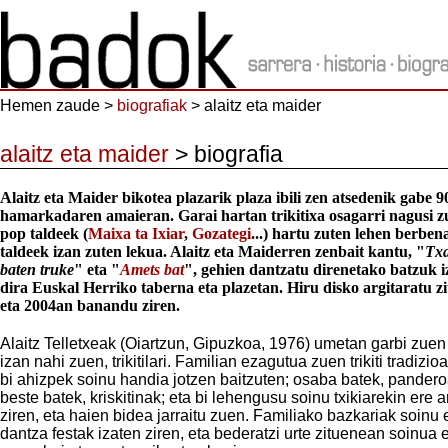
Hemen zaude >
biografiak
> alaitz eta maider
alaitz eta maider
> biografia
Alaitz eta Maider bikotea plazarik plaza ibili zen atsedenik gabe 
hamarkadaren amaieran. Garai hartan trikitixa osagarri nagusi z
pop taldeek (
Maixa ta Ixiar
,
Gozategi
...) hartu zuten lehen berben
taldeek izan zuten lekua. Alaitz eta Maiderren zenbait kantu, "
Tx
baten truke
" eta "
Amets bat
", gehien dantzatu direnetako batzuk 
dira Euskal Herriko taberna eta plazetan. Hiru disko argitaratu zi
eta 2004an banandu ziren.
Alaitz Telletxeak (Oiartzun, Gipuzkoa, 1976) umetan garbi zuen
izan nahi zuen, trikitilari. Familian ezagutua zuen trikiti tradizio
bi ahizpek soinu handia jotzen baitzuten; osaba batek, pandero
beste batek, kriskitinak; eta bi lehengusu soinu txikiarekin ere a
ziren, eta haien bidea jarraitu zuen. Familiako bazkariak soinu 
dantza festak izaten ziren, eta bederatzi urte zituenean soinua 