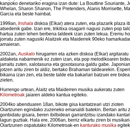
kanpoko denetariko eragina izan dute: La Bouttine Souriante, 
Whelan, Sharon Shanon, The Pretenders, Alanis Morrisette, M
Garcia eta beste hainbat.
1999an,
Inshala
diskoa (Elkar) atera zuten, eta plazarik plaza ibi
atsedenik gabe. Izan ere, trikitixa osagarri nagusi zuten pop ta
hartua zuten lehen berbena taldeek izan zuten lekua. Eremu ho
jorratu zuten nagusiki Alaitzek eta Maiderrek 90eko hamarkada
amaieran.
2002an,
Auskalo
hirugarren eta azken diskoa (Elkar) argitaratu
aldaketa nabarmenik ez zuten izan, eta pop melodikoaren bide
jarraitu zuten, xalotasuna eta goxotasuna galdu gabe. Japonian
jotzen aritu ziren bi aldiz, bertako Brahaman taldearekin. Esper
bikaina izan zen, eta beste talde eta bakarlari batzuei ere bidea 
zieten.
Hurrengo urtean, Alaitz eta Maiderren musika aukeratu zuten
Kilometroak
jaiaren aldeko kantua egiteko.
2004ko abenduaren 18an, bikote gisa kantatzeari utzi zioten
Oiartzunen egindako zuzeneko emanaldi batekin. Bertan aritu z
gonbidatu gisara, beren ibilbidean garrantzitsu izandako kantari
lagun guztiak. Hala ere, 2006an, berriz elkartu ziren bi musikari
Oiartzunen ospatutako Kilometroak-en
kanturako musika
egitek