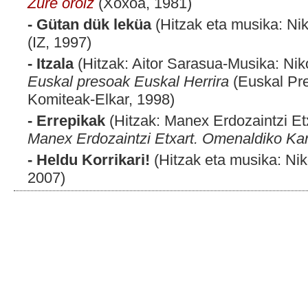
Zure oroiz
(Xoxoa, 1981)
- Gütan dük leküa
(Hitzak eta musika: Nik
(IZ, 1997)
- Itzala
(Hitzak: Aitor Sarasua-Musika: Niko
Euskal presoak Euskal Herrira
(Euskal Pre
Komiteak-Elkar, 1998)
- Errepikak
(Hitzak: Manex Erdozaintzi Etx
Manex Erdozaintzi Etxart. Omenaldiko Kant
- Heldu Korrikari!
(Hitzak eta musika: Nik
2007)