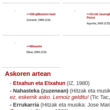
>>Gili-gilikatzen haüt
>>Ürrüti Jaureg
Peirot
Zohardi, 1996 (CD)
Agorila, 2002 (CD)
>>Minuette
Elkar, 2005 (CD)
Askoren artean
-
Etxahun eta Etxahun
(IZ, 1980)
- Nahasteka (zuzenean)
(Hitzak eta musik
ez, eskerrik asko. Lemoiz gelditu!
(Tic Tac
- Errukarria
(Hitzak eta musika: Jose Mari