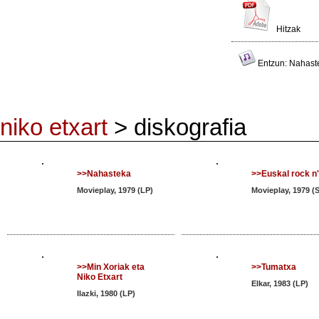
Hitzak
Entzun: Nahast
niko etxart
> diskografia
>>Nahasteka
>>Euskal rock n' 
Movieplay, 1979 (LP)
Movieplay, 1979 (
>>Min Xoriak eta
>>Tumatxa
Niko Etxart
Elkar, 1983 (LP)
Ilazki, 1980 (LP)