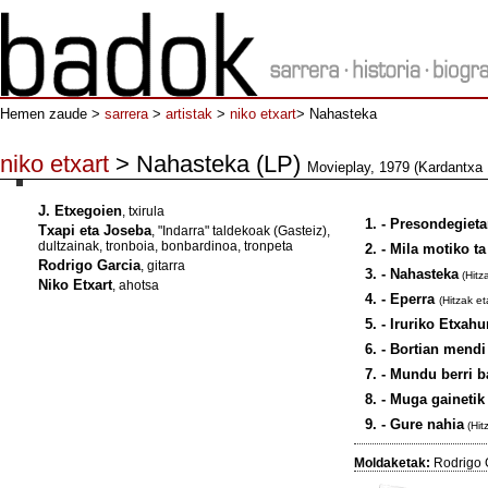
Hemen zaude >
sarrera
>
artistak
>
niko etxart
> Nahasteka
niko etxart
> Nahasteka (LP)
Movieplay, 1979 (Kardantxa 
J. Etxegoien
, txirula
1. - Presondegieta
Txapi eta Joseba
, "Indarra" taldekoak (Gasteiz),
dultzainak, tronboia, bonbardinoa, tronpeta
2. - Mila motiko t
Rodrigo Garcia
, gitarra
3. - Nahasteka
(Hitz
Niko Etxart
, ahotsa
4. - Eperra
(Hitzak et
5. - Iruriko Etxa
6. - Bortian mendi
7. - Mundu berri 
8. - Muga gainetik
9. - Gure nahia
(Hit
Moldaketak:
Rodrigo 