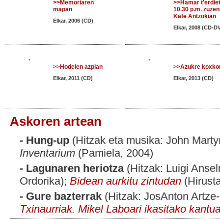
>>Memoriaren
>>Hamar t'erdie
mapan
10.30 p.m. zuze
Kafe Antzokian
Elkar, 2006 (CD)
Elkar, 2008 (CD-D
>>Hodeien azpian
>>Azukre koxko
Elkar, 2011 (CD)
Elkar, 2013 (CD)
Askoren artean
- Hung-up
(Hitzak eta musika: John Marty
Inventarium
(Pamiela, 2004)
- Lagunaren heriotza
(Hitzak: Luigi Anse
Ordorika);
Bidean aurkitu zintudan
(Hirust
- Gure bazterrak
(Hitzak: JosAnton Artze-
Txinaurriak. Mikel Laboari ikasitako kantu