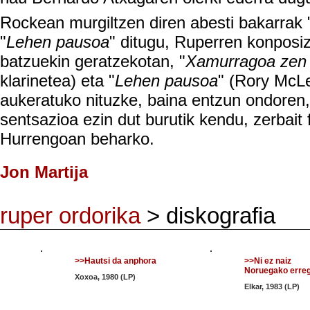
Rockean murgiltzen diren abesti bakarrak 
"
Lehen pausoa
" ditugu, Ruperren konposiz
batzuekin geratzekotan, "
Xamurragoa zen
klarinetea) eta "
Lehen pausoa
" (Rory McL
aukeratuko nituzke, baina entzun ondoren,
sentsazioa ezin dut burutik kendu, zerbait 
Hurrengoan beharko.
Jon Martija
ruper ordorika
> diskografia
>>Hautsi da anphora
>>Ni ez naiz
Noruegako erre
Xoxoa, 1980 (LP)
Elkar, 1983 (LP)