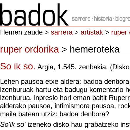
Hemen zaude >
sarrera
>
artistak
>
ruper 
ruper ordorika
> hemeroteka
So ik so.
Argia, 1.545. zenbakia. (Disko
Lehen pausoa etxe aldera: badoa denbora.
izenburuak hartu eta badugu komentario h
izenburua, inpresio hori eman baitit Ruperr
alderako pausoa, intimismora pausoa, rock
maila batean utziz: badoa denbora?
So'ik so'
izeneko disko hau grabatzeko ins