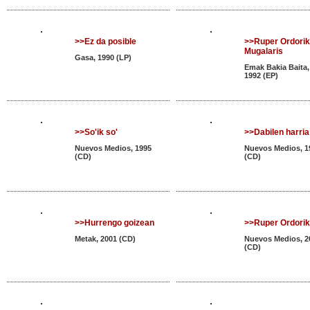
>>Ez da posible
>>Ruper Ordorik
Mugalaris
Gasa, 1990 (LP)
Emak Bakia Baita,
1992 (EP)
>>So'ik so'
>>Dabilen harria
Nuevos Medios, 1995
Nuevos Medios, 1
(CD)
(CD)
>>Hurrengo goizean
>>Ruper Ordori
Metak, 2001 (CD)
Nuevos Medios, 2
(CD)