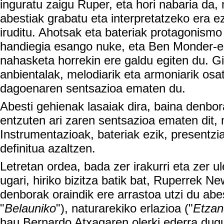
inguratu zaigu Ruper, eta hori nabaria da, 
abestiak grabatu eta interpretatzeko era e
iruditu. Ahotsak eta bateriak protagonism
handiegia esango nuke, eta Ben Monder-ek
nahasketa horrekin ere galdu egiten du. Gi
anbientalak, melodiarik eta armoniarik os
dagoenaren sentsazioa ematen du.
Abesti gehienak lasaiak dira, baina denbor
entzuten ari zaren sentsazioa ematen dit, 
Instrumentazioak, bateriak ezik, presentz
definitua azaltzen.
Letretan ordea, bada zer irakurri eta zer ule
ugari, hiriko bizitza batik bat, Ruperrek 
denborak oraindik ere arrastoa utzi du abes
"
Belauniko
"), naturarekiko erlazioa ("
Etza
hau Bernardo Atxagaren olerki ederra dugu