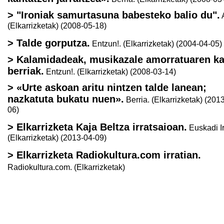
> "Ironiak samurtasuna babesteko balio du".
A
(Elkarrizketak) (2008-05-18)
> Talde gorputza.
Entzun!. (Elkarrizketak) (2004-04-05)
> Kalamidadeak, musikazale amorratuaren k
berriak.
Entzun!. (Elkarrizketak) (2008-03-14)
> «Urte askoan aritu nintzen talde lanean;
nazkatuta bukatu nuen».
Berria. (Elkarrizketak) (201
06)
> Elkarrizketa Kaja Beltza irratsaioan.
Euskadi Ir
(Elkarrizketak) (2013-04-09)
> Elkarrizketa Radiokultura.com irratian.
Radiokultura.com. (Elkarrizketak)