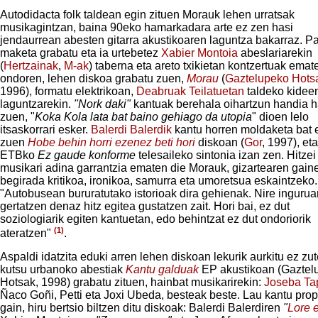
Autodidacta folk taldean egin zituen Morauk lehen urratsak
musikagintzan, baina 90eko hamarkadara arte ez zen hasi
jendaurrean abesten gitarra akustikoaren laguntza bakarraz. Pa
maketa grabatu eta ia urtebetez
Xabier Montoia
abeslariarekin
(
Hertzainak
,
M-ak
) taberna eta areto txikietan kontzertuak emate
ondoren, lehen diskoa grabatu zuen,
Morau
(
Gaztelupeko Hots
1996), formatu elektrikoan,
Deabruak Teilatuetan
taldeko kidee
laguntzarekin.
"Nork
daki"
kantuak berehala oihartzun handia h
zuen, "
Koka Kola lata bat baino gehiago da utopia
" dioen lelo
itsaskorrari esker.
Balerdi Balerdik
kantu horren moldaketa bat 
zuen
Hobe
behin
horri
ezen
ez
beti
hori
diskoan (
Gor
, 1997), eta
ETBko
Ez
gaude
konforme
telesaileko sintonia izan zen. Hitzei
musikari adina garrantzia ematen die Morauk, gizartearen gain
begirada kritikoa, ironikoa, samurra eta umoretsua eskaintzeko.
"Autobusean bururatutako istorioak dira gehienak. Nire ingurua
gertatzen denaz hitz egitea gustatzen zait. Hori bai, ez dut
soziologiarik egiten kantuetan, edo behintzat ez dut ondoriorik
(1)
ateratzen"
.
Aspaldi idatzita eduki arren lehen diskoan lekurik aurkitu ez zu
kutsu urbanoko abestiak
Kantu
galduak
EP akustikoan (Gaztel
Hotsak, 1998) grabatu zituen, hainbat musikarirekin:
Joseba Ta
Ñaco Goñi, Petti eta Joxi Ubeda, besteak beste. Lau kantu pro
gain, hiru bertsio biltzen ditu diskoak: Balerdi Balerdiren
"
Lore 