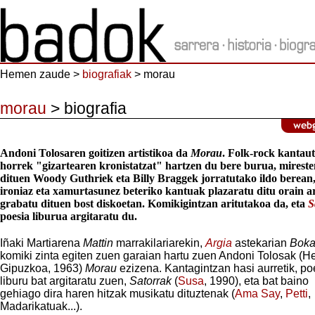
Hemen zaude >
biografiak
> morau
morau
> biografia
Andoni Tolosaren goitizen artistikoa da
Morau
. Folk-rock kantau
horrek "gizartearen kronistatzat" hartzen du bere burua, mireste
dituen Woody Guthriek eta Billy Braggek jorratutako ildo berean,
ironiaz eta xamurtasunez beteriko kantuak plazaratu ditu orain a
grabatu dituen bost diskoetan. Komikigintzan aritutakoa da, eta
S
poesia liburua argitaratu du.
Iñaki Martiarena
Mattin
marrakilariarekin,
Argia
astekarian
Boka
komiki zinta egiten zuen garaian hartu zuen Andoni Tolosak (He
Gipuzkoa, 1963)
Morau
ezizena. Kantagintzan hasi aurretik, p
liburu bat argitaratu zuen,
Satorrak
(
Susa
,
1990), eta bat baino
gehiago dira haren hitzak musikatu dituztenak (
Ama Say
,
Petti
,
Madarikatuak...).